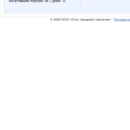
посетившие портрет за 7 дней - 0
Nastya20
Nata.li
© 2026 ООО «Сеть городских порталов» ·
Реклама н
OlgaSm77
Panfa!
T@maris
Taisiya
anaida
anna-
cvetulik
elena-1