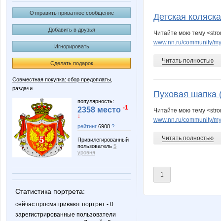
*Светик52
Aglay
Отправить приватное сообщение
Детская коляска 
Добавить в друзья
Читайте мою тему <stron
www.nn.ru/community/my
Игнорировать
Barbra
Beatris
Читать полностью
Сделать подарок
Совместная покупка: сбор предоплаты,
раздачи
IRES
Irinabzi
Пуховая шапка 
популярность:
-1
2358 место
Читайте мою тему <stro
↓
www.nn.ru/community/my
рейтинг
6908
?
Knita
Kozi Boz
Читать полностью
Привилегированный
пользователь
5
уровня
1
Lusien
Lyolya
Статистика портрета:
сейчас просматривают портрет - 0
зарегистрированные пользователи