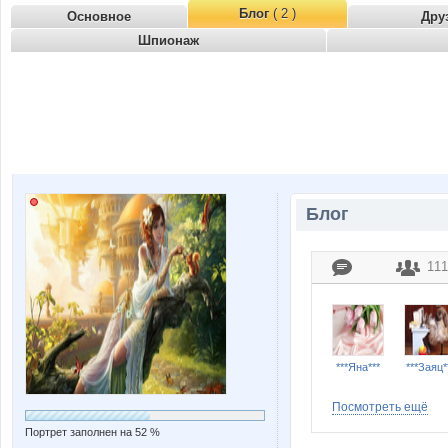
Блог
( 2 )
Основное
Дру
Шпионаж
Блог
111
***Яна***
***Заяц*
Посмотреть ещё
Портрет заполнен на 52 %